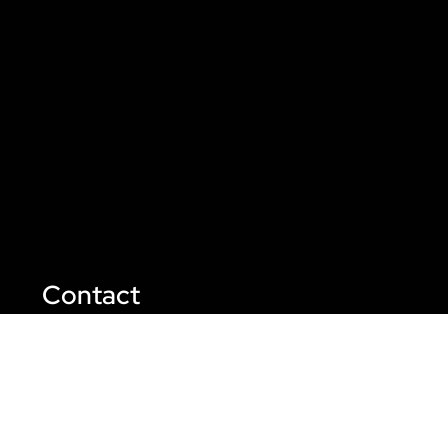
Contact
Esmeralda Slop fotografie

(alleen op afspraak)
Telefoonnummer

06 – 270 04 335