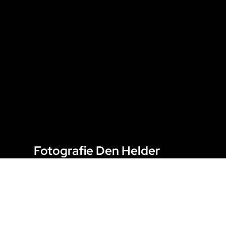
Fotografie Den Helder
Bij Esmeralda Slop Fotografie in Den Helder
brengen we jouw meest waardevolle
momenten tot leven met onze unieke
benadering van fotografie. Of het nu gaat om