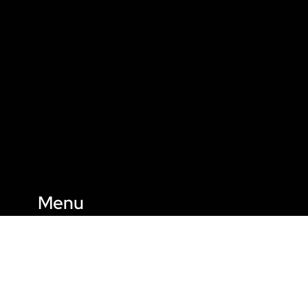
Menu
( Kinder )Portretfoto
Generatiefoto
Portfolio
Kledingadvies